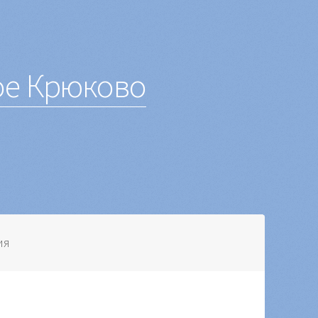
ое Крюково
ия