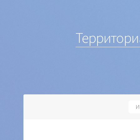
Избирательные
Территори
округа
не
сформированы.
И