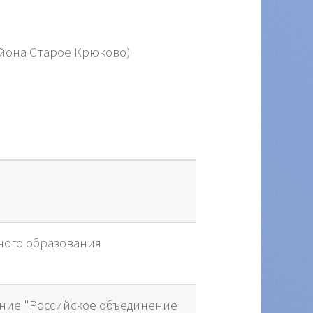
айона Старое Крюково)
ного образования
ние "Российское объединение