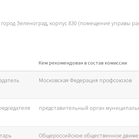
а, город Зеленоград, корпус 830 (помещение управы р
Кем рекомендован в состав комиссии
едатель
Московская Федерация профсоюзов
редседателя
представительный орган муниципаль
тарь
Общероссийское общественное движе